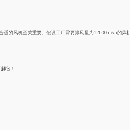
适的风机至关重要。假设工厂需要排风量为12000 m³/h的风机
解它！