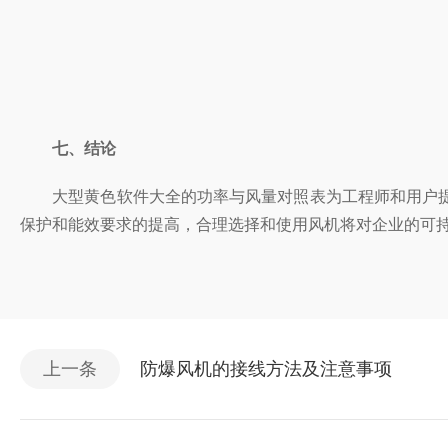
七、结论
大型黄色软件大全的功率与风量对照表为工程师和用户提供了有效的选
保护和能效要求的提高，合理选择和使用风机将对企业的可持续发
上一条
防爆风机的接线方法及注意事项