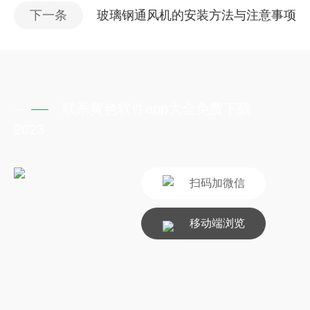
下一条
玻璃钢通风机的安装方法与注意事项
联系黄色软件app大全免费下载
2023
扫码加微信
移动端浏览