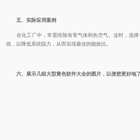
五、实际应用案例
在化工厂中，常需排除有害气体和热空气。这时，选择合
统，以降低系统阻力，从而实现最佳的能效比。
六、展示几组大型黄色软件大全的图片，以便您更好地了