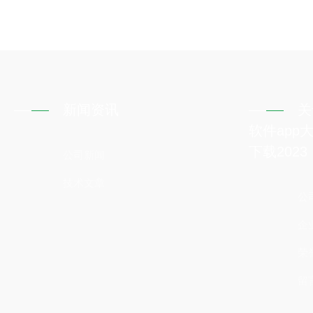
新闻资讯
关
软件app
下载2023
公司新闻
技术文章
公
企
荣
留