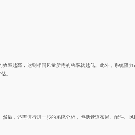
高，达到相同风量所需的功率就越低。此外，系统阻力越
。
后，还需进行进一步的系统分析，包括管道布局、配件、