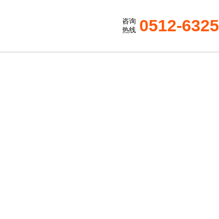
0512-632
咨询
热线
S
与风量对照表解析