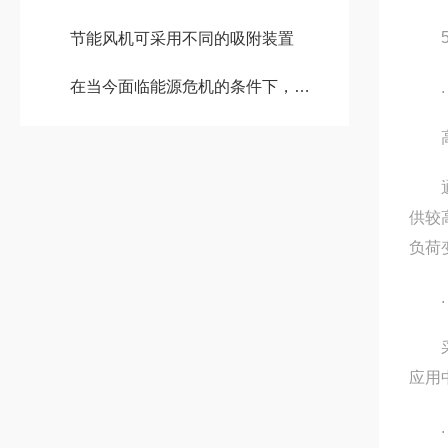
5
节能风机可采用不同的吸附装置
在当今面临能源危机的条件下，节能风机能有效降低能源消耗
. 
高效
通过
供较
负荷变
. 
采用电
应用中
. 