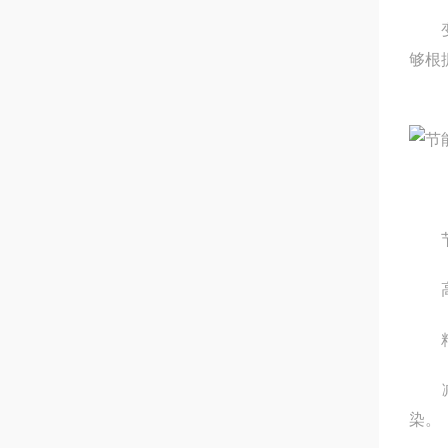
变频
够根据
节能
高效
精确的
减震
染。