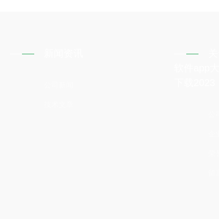
新闻资讯
关
软件app
下载2023
公司新闻
技术文章
公
企
荣
留