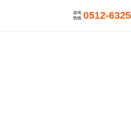
0512-632
咨询
热线
、流量稳和噪声低的特点