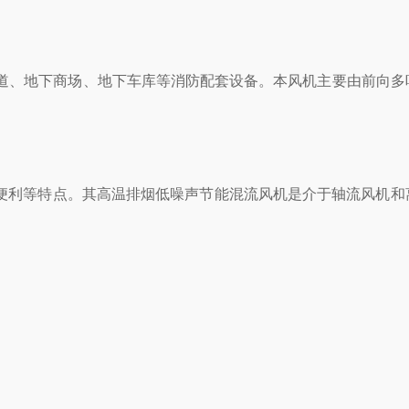
、地下商场、地下车库等消防配套设备。本风机主要由前向
设备保护便利等特点。其高温排烟低噪声节能混流风机是介于轴流风机