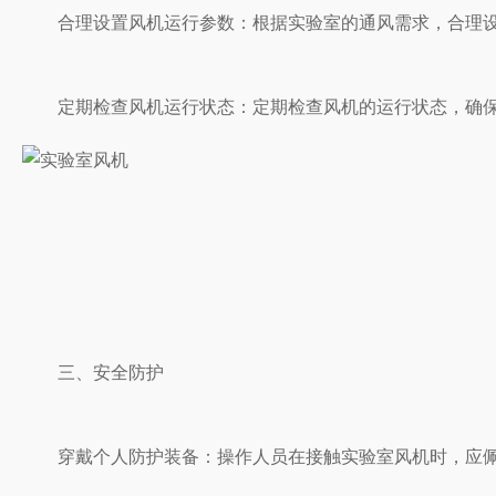
合理设置风机运行参数：根据实验室的通风需求，合理设置风
定期检查风机运行状态：定期检查风机的运行状态，确保其正
三、安全防护
穿戴个人防护装备：操作人员在接触实验室风机时，应佩戴适当