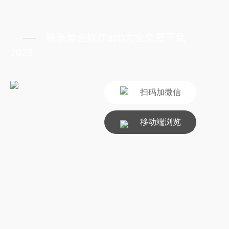
联系黄色软件app大全免费下载
2023
扫码加微信
移动端浏览