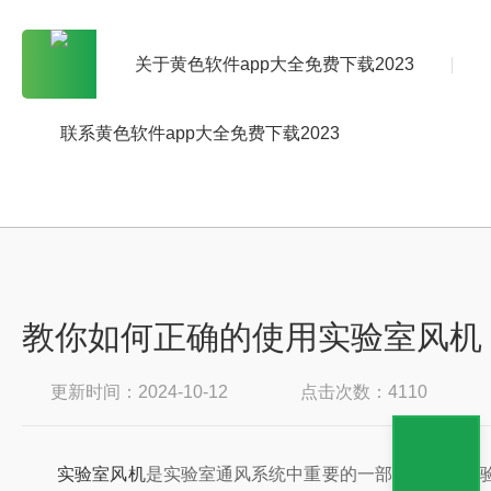
关于黄色软件app大全免费下载2023
联系黄色软件app大全免费下载2023
教你如何正确的使用实验室风机
更新时间：2024-10-12
点击次数：4110
实验室风机
是实验室通风系统中重要的一部分，它在实