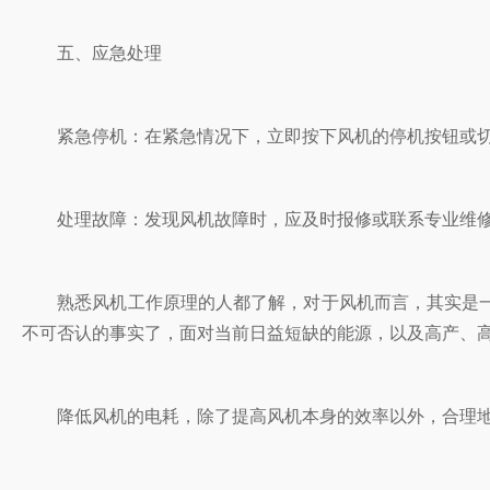
五、应急处理
紧急停机：在紧急情况下，立即按下风机的停机按钮或切
处理故障：发现风机故障时，应及时报修或联系专业维修人员
熟悉风机工作原理的人都了解，对于风机而言，其实是
不可否认的事实了，面对当前日益短缺的能源，以及高产
降低风机的电耗，除了提高风机本身的效率以外，合理地使